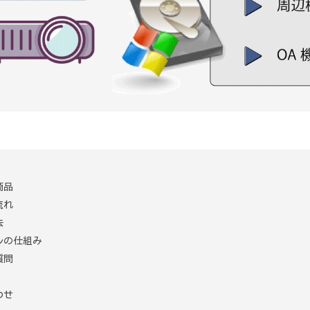
商品
流れ
去
ルの仕組み
質問
わせ